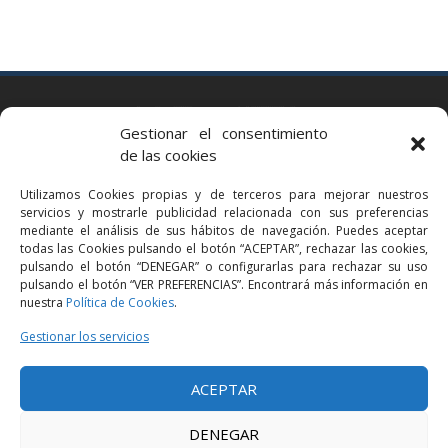
BARCELONA
Gestionar el consentimiento
Via Augusta 2 bis, 3º, 08006 Barcelona
de las cookies
+34 93 363 54 71
Utilizamos Cookies propias y de terceros para mejorar nuestros
bcn@bellavistalegal.eu
servicios y mostrarle publicidad relacionada con sus preferencias
GRANOLLERS
mediante el análisis de sus hábitos de navegación. Puedes aceptar
todas las Cookies pulsando el botón “ACEPTAR”, rechazar las cookies,
C/ Sant Jaume, 16 1r, 08401 Granollers (Bcn)
pulsando el botón “DENEGAR” o configurarlas para rechazar su uso
+34 93 860 39 60
pulsando el botón “VER PREFERENCIAS”. Encontrará más información en
nuestra
Política de Cookies
.
grn@bellavistalegal.eu
MADRID
Gestionar los servicios
C/ Serrano 114, 2º izq. 28006 Madrid.
ACEPTAR
+34 91 431 98 21 | +34 91 431 98 95
mad@bellavistalegal.eu
DENEGAR