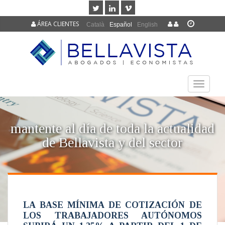
ÁREA CLIENTES
Català
Español
English
TOGGLE
NAVIGAT
mantente al día de toda la actualidad
de Bellavista y del sector
LA BASE MÍNIMA DE COTIZACIÓN DE
LOS TRABAJADORES AUTÓNOMOS