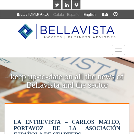
CUSTOMER AREA
Català
Español
English
TOGGLE
NAVIGAT
keep up-to-date on all the news of
Bellavista and the sector
LA ENTREVISTA – CARLOS MATEO,
PORTAVOZ DE LA ASOCIACIÓN