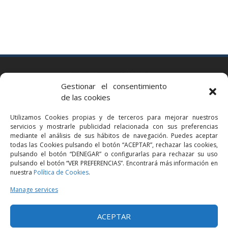
BARCELONA
Gestionar el consentimiento
Via Augusta 2 bis, 3º, 08006 Barcelona
de las cookies
+34 93 363 54 71
Utilizamos Cookies propias y de terceros para mejorar nuestros
bcn@bellavistalegal.eu
servicios y mostrarle publicidad relacionada con sus preferencias
GRANOLLERS
mediante el análisis de sus hábitos de navegación. Puedes aceptar
todas las Cookies pulsando el botón “ACEPTAR”, rechazar las cookies,
C/ Sant Jaume, 16 1r, 08401 Granollers (Bcn)
pulsando el botón “DENEGAR” o configurarlas para rechazar su uso
+34 93 860 39 60
pulsando el botón “VER PREFERENCIAS”. Encontrará más información en
nuestra
Política de Cookies
.
grn@bellavistalegal.eu
MADRID
Manage services
C/ Serrano 114, 2º izq. 28006 Madrid.
ACEPTAR
+34 91 431 98 21 | +34 91 431 98 95