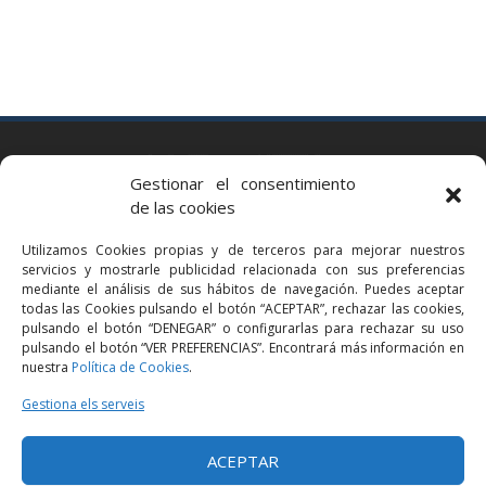
BARCELONA
Gestionar el consentimiento
Via Augusta 2 bis, 3º, 08006 Barcelona
de las cookies
+34 93 363 54 71
Utilizamos Cookies propias y de terceros para mejorar nuestros
bcn@bellavistalegal.eu
servicios y mostrarle publicidad relacionada con sus preferencias
GRANOLLERS
mediante el análisis de sus hábitos de navegación. Puedes aceptar
todas las Cookies pulsando el botón “ACEPTAR”, rechazar las cookies,
C/ Sant Jaume, 16 1r, 08401 Granollers (Bcn)
pulsando el botón “DENEGAR” o configurarlas para rechazar su uso
+34 93 860 39 60
pulsando el botón “VER PREFERENCIAS”. Encontrará más información en
nuestra
Política de Cookies
.
grn@bellavistalegal.eu
MADRID
Gestiona els serveis
C/ Serrano 114, 2º izq. 28006 Madrid.
ACEPTAR
+34 91 431 98 21 | +34 91 431 98 95