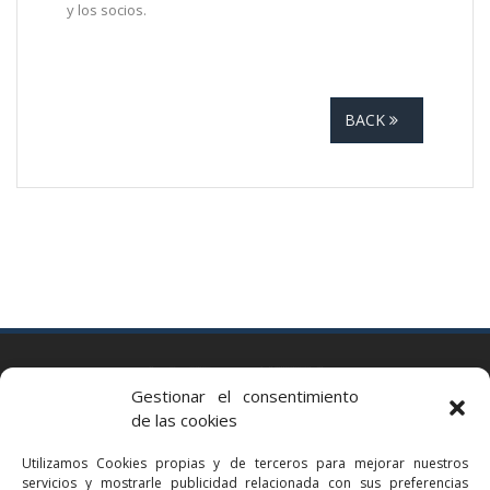
y los socios.
BACK
BARCELONA
Gestionar el consentimiento
Via Augusta 2 bis, 3º, 08006 Barcelona
de las cookies
+34 93 363 54 71
Utilizamos Cookies propias y de terceros para mejorar nuestros
bcn@bellavistalegal.eu
servicios y mostrarle publicidad relacionada con sus preferencias