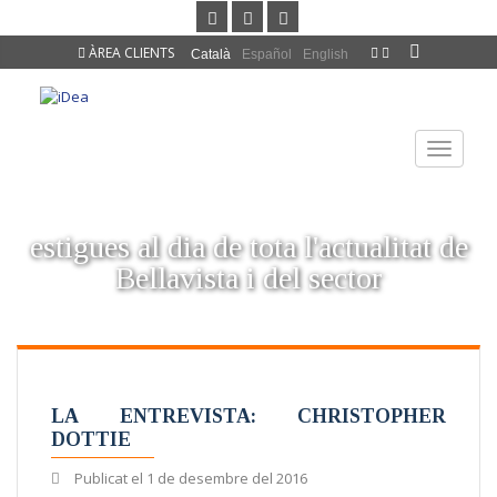
ÀREA CLIENTS
Català
Español
English
TOGGLE
NAVIGAT
estigues al dia de tota l'actualitat de
Bellavista i del sector
LA ENTREVISTA: CHRISTOPHER
DOTTIE
Publicat el
1 de desembre del 2016