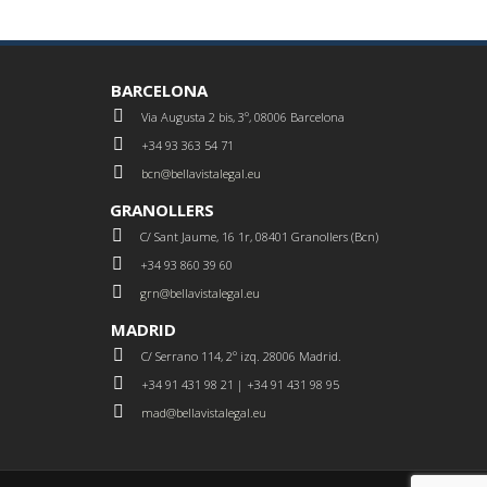
BARCELONA
Via Augusta 2 bis, 3º, 08006 Barcelona
+34 93 363 54 71
bcn@bellavistalegal.eu
GRANOLLERS
C/ Sant Jaume, 16 1r, 08401 Granollers (Bcn)
+34 93 860 39 60
grn@bellavistalegal.eu
MADRID
C/ Serrano 114, 2º izq. 28006 Madrid.
+34 91 431 98 21 | +34 91 431 98 95
mad@bellavistalegal.eu