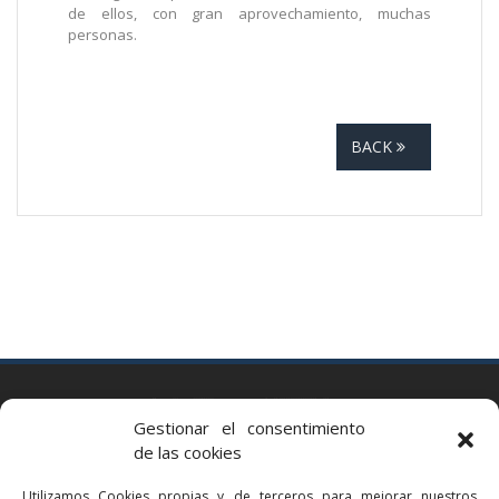
de ellos, con gran aprovechamiento, muchas
personas.
BACK
BARCELONA
Gestionar el consentimiento
Via Augusta 2 bis, 3º, 08006 Barcelona
de las cookies
+34 93 363 54 71
Utilizamos Cookies propias y de terceros para mejorar nuestros
bcn@bellavistalegal.eu