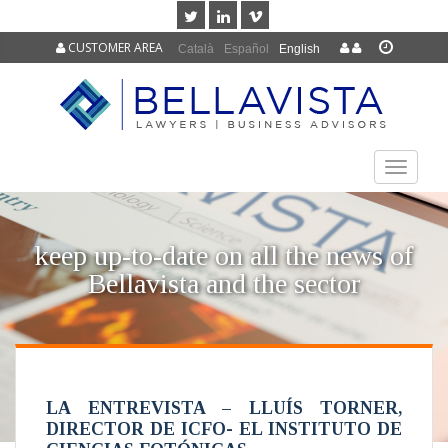
CUSTOMER AREA
Català
Español
English
TOGGLE
NAVIGAT
keep up-to-date on all the news of
Bellavista and the sector
LA ENTREVISTA – LLUÍS TORNER,
DIRECTOR DE ICFO- EL INSTITUTO DE