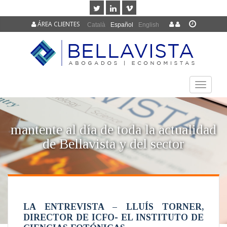
ÁREA CLIENTES
Català
Español
English
TOGGLE
NAVIGAT
mantente al día de toda la actualidad
de Bellavista y del sector
LA ENTREVISTA – LLUÍS TORNER,
DIRECTOR DE ICFO- EL INSTITUTO DE