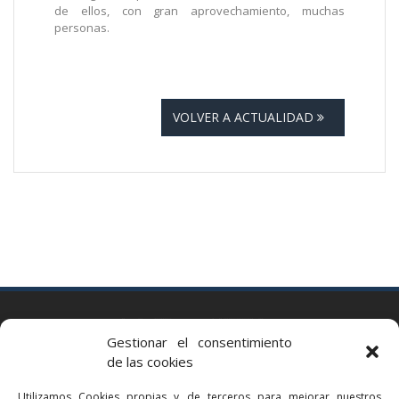
de ellos, con gran aprovechamiento, muchas
personas.
VOLVER A ACTUALIDAD
BARCELONA
Gestionar el consentimiento
Via Augusta 2 bis, 3º, 08006 Barcelona
de las cookies
+34 93 363 54 71
Utilizamos Cookies propias y de terceros para mejorar nuestros
bcn@bellavistalegal.eu