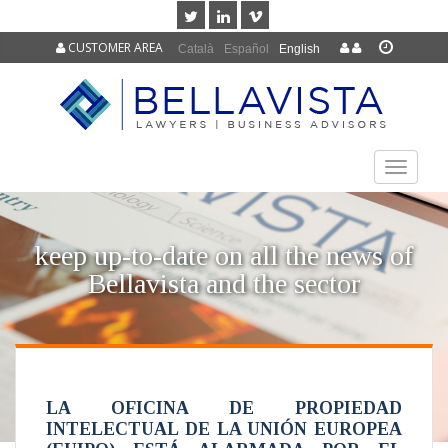
CUSTOMER AREA
Català
Español
English
TOGGLE
NAVIGAT
keep up-to-date on all the news of
Bellavista and the sector
LA OFICINA DE PROPIEDAD
INTELECTUAL DE LA UNIÓN EUROPEA