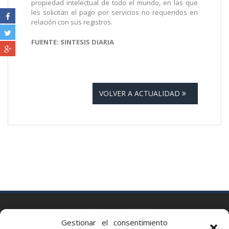
propiedad intelectual de todo el mundo, en las que
les solicitan el pago por servicios no requeridos en
relación con sus registros.
FUENTE: SINTESIS DIARIA
VOLVER A ACTUALIDAD
BARCELONA
Gestionar el consentimiento
Via Augusta 2 bis, 3º, 08006 Barcelona