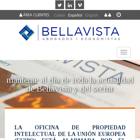
ÁREA CLIENTES
Català
Español
English
TOGGLE
NAVIGAT
mantente al día de toda la actualidad
de Bellavista y del sector
LA OFICINA DE PROPIEDAD
INTELECTUAL DE LA UNIÓN EUROPEA