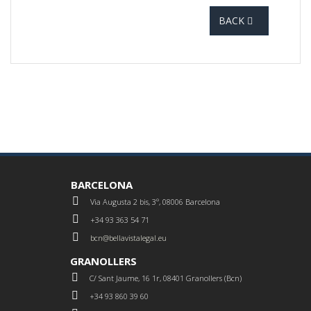
BACK
BARCELONA
Via Augusta 2 bis, 3º, 08006 Barcelona
+34 93 363 54 71
bcn@bellavistalegal.eu
GRANOLLERS
C/ Sant Jaume, 16 1r, 08401 Granollers (Bcn)
+34 93 860 39 60