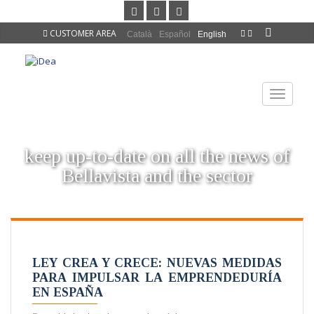
CUSTOMER AREA
Català
Español
English
TOGGLE
NAVIGAT
keep up-to-date on all the news of
Bellavista and the sector
LEY CREA Y CRECE: NUEVAS MEDIDAS
PARA IMPULSAR LA EMPRENDEDURÍA
EN ESPAÑA