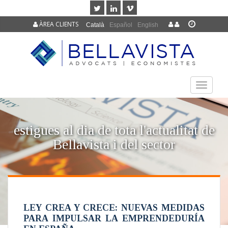
ÀREA CLIENTS
Català
Español
English
TOGGLE
NAVIGAT
estigues al dia de tota l'actualitat de
Bellavista i del sector
LEY CREA Y CRECE: NUEVAS MEDIDAS
PARA IMPULSAR LA EMPRENDEDURÍA