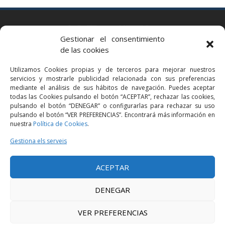
BARCELONA
Gestionar el consentimiento
Via Augusta 2 bis, 3º, 08006 Barcelona
de las cookies
+34 93 363 54 71
Utilizamos Cookies propias y de terceros para mejorar nuestros
bcn@bellavistalegal.eu
servicios y mostrarle publicidad relacionada con sus preferencias
GRANOLLERS
mediante el análisis de sus hábitos de navegación. Puedes aceptar
todas las Cookies pulsando el botón “ACEPTAR”, rechazar las cookies,
C/ Sant Jaume, 16 1r, 08401 Granollers (Bcn)
pulsando el botón “DENEGAR” o configurarlas para rechazar su uso
+34 93 860 39 60
pulsando el botón “VER PREFERENCIAS”. Encontrará más información en
nuestra
Política de Cookies
.
grn@bellavistalegal.eu
MADRID
Gestiona els serveis
C/ Serrano 114, 2º izq. 28006 Madrid.
ACEPTAR
+34 91 431 98 21 | +34 91 431 98 95
mad@bellavistalegal.eu
DENEGAR
VER PREFERENCIAS
© 2016 Bellavista Legal - Tots els drets reservats -
Avís legal
-
Política de