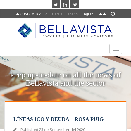
CUSTOMER AREA
Català
Español
English
TOGGLE
NAVIGAT
keep up-to-date on all the news of
Bellavista and the sector
LÍNEAS ICO Y DEUDA – ROSA PUIG
Published
23 de September del 2020