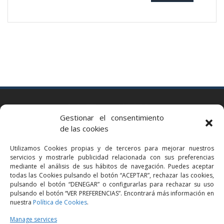
BARCELONA
Gestionar el consentimiento
Via Augusta 2 bis, 3º, 08006 Barcelona
de las cookies
+34 93 363 54 71
Utilizamos Cookies propias y de terceros para mejorar nuestros
bcn@bellavistalegal.eu
servicios y mostrarle publicidad relacionada con sus preferencias
GRANOLLERS
mediante el análisis de sus hábitos de navegación. Puedes aceptar
todas las Cookies pulsando el botón “ACEPTAR”, rechazar las cookies,
C/ Sant Jaume, 16 1r, 08401 Granollers (Bcn)
pulsando el botón “DENEGAR” o configurarlas para rechazar su uso
+34 93 860 39 60
pulsando el botón “VER PREFERENCIAS”. Encontrará más información en
nuestra
Política de Cookies
.
grn@bellavistalegal.eu
MADRID
Manage services