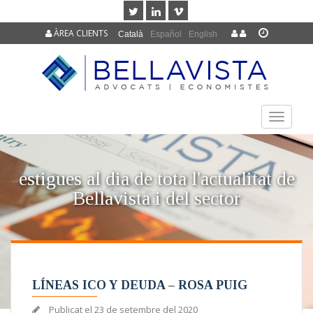
ÀREA CLIENTS
Català
Español
English
TOGGLE
NAVIGAT
estigues al dia de tota l'actualitat de
Bellavista i del sector
LÍNEAS ICO Y DEUDA – ROSA PUIG
Publicat el
23 de setembre del 2020