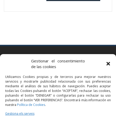
BARCELONA
Gestionar el consentimiento
Via Augusta 2 bis, 3º, 08006 Barcelona
de las cookies
+34 93 363 54 71
Utilizamos Cookies propias y de terceros para mejorar nuestros
bcn@bellavistalegal.eu
servicios y mostrarle publicidad relacionada con sus preferencias
GRANOLLERS
mediante el análisis de sus hábitos de navegación. Puedes aceptar
todas las Cookies pulsando el botón “ACEPTAR”, rechazar las cookies,
C/ Sant Jaume, 16 1r, 08401 Granollers (Bcn)
pulsando el botón “DENEGAR” o configurarlas para rechazar su uso
+34 93 860 39 60
pulsando el botón “VER PREFERENCIAS”. Encontrará más información en
nuestra
Política de Cookies
.
grn@bellavistalegal.eu
MADRID
Gestiona els serveis