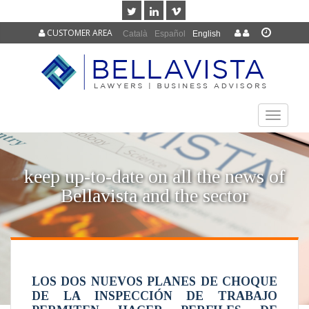
CUSTOMER AREA
Català
Español
English
TOGGLE
NAVIGAT
keep up-to-date on all the news of
Bellavista and the sector
LOS DOS NUEVOS PLANES DE CHOQUE
DE LA INSPECCIÓN DE TRABAJO