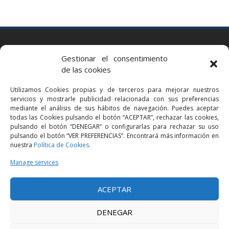
BARCELONA
Gestionar el consentimiento
Via Augusta 2 bis, 3º, 08006 Barcelona
de las cookies
+34 93 363 54 71
Utilizamos Cookies propias y de terceros para mejorar nuestros
bcn@bellavistalegal.eu
servicios y mostrarle publicidad relacionada con sus preferencias
GRANOLLERS
mediante el análisis de sus hábitos de navegación. Puedes aceptar
todas las Cookies pulsando el botón “ACEPTAR”, rechazar las cookies,
C/ Sant Jaume, 16 1r, 08401 Granollers (Bcn)
pulsando el botón “DENEGAR” o configurarlas para rechazar su uso
+34 93 860 39 60
pulsando el botón “VER PREFERENCIAS”. Encontrará más información en
nuestra
Política de Cookies
.
grn@bellavistalegal.eu
MADRID
Manage services
C/ Serrano 114, 2º izq. 28006 Madrid.
ACEPTAR
+34 91 431 98 21 | +34 91 431 98 95
mad@bellavistalegal.eu
DENEGAR