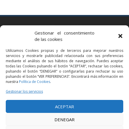
BARCELONA
Gestionar el consentimiento
Via Augusta 2 bis, 3º, 08006 Barcelona
de las cookies
+34 93 363 54 71
Utilizamos Cookies propias y de terceros para mejorar nuestros
bcn@bellavistalegal.eu
servicios y mostrarle publicidad relacionada con sus preferencias
GRANOLLERS
mediante el análisis de sus hábitos de navegación. Puedes aceptar
todas las Cookies pulsando el botón “ACEPTAR”, rechazar las cookies,
C/ Sant Jaume, 16 1r, 08401 Granollers (Bcn)
pulsando el botón “DENEGAR” o configurarlas para rechazar su uso
+34 93 860 39 60
pulsando el botón “VER PREFERENCIAS”. Encontrará más información en
nuestra
Política de Cookies
.
grn@bellavistalegal.eu
MADRID
Gestionar los servicios
C/ Serrano 114, 2º izq. 28006 Madrid.
ACEPTAR
+34 91 431 98 21 | +34 91 431 98 95
mad@bellavistalegal.eu
DENEGAR