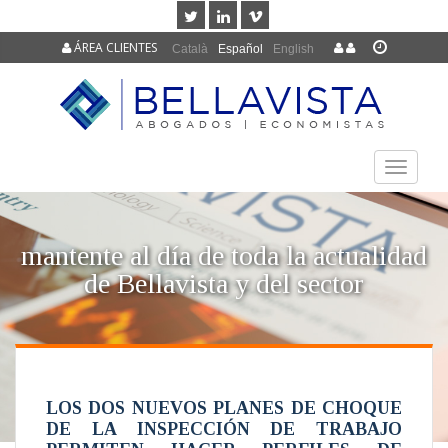
ÁREA CLIENTES
Català
Español
English
TOGGLE
NAVIGAT
mantente al día de toda la actualidad
de Bellavista y del sector
LOS DOS NUEVOS PLANES DE CHOQUE
DE LA INSPECCIÓN DE TRABAJO