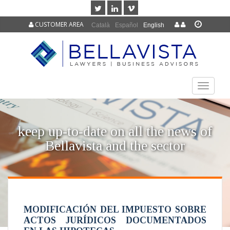
CUSTOMER AREA
Català
Español
English
TOGGLE
NAVIGAT
keep up-to-date on all the news of
Bellavista and the sector
MODIFICACIÓN DEL IMPUESTO SOBRE
ACTOS JURÍDICOS DOCUMENTADOS