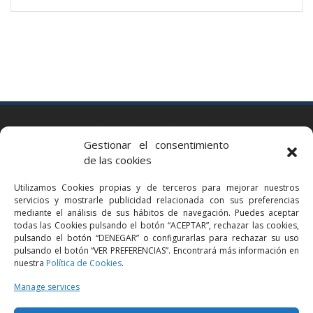
BARCELONA
Gestionar el consentimiento
Via Augusta 2 bis, 3º, 08006 Barcelona
de las cookies
+34 93 363 54 71
Utilizamos Cookies propias y de terceros para mejorar nuestros
bcn@bellavistalegal.eu
servicios y mostrarle publicidad relacionada con sus preferencias
GRANOLLERS
mediante el análisis de sus hábitos de navegación. Puedes aceptar
todas las Cookies pulsando el botón “ACEPTAR”, rechazar las cookies,
C/ Sant Jaume, 16 1r, 08401 Granollers (Bcn)
pulsando el botón “DENEGAR” o configurarlas para rechazar su uso
+34 93 860 39 60
pulsando el botón “VER PREFERENCIAS”. Encontrará más información en
nuestra
Política de Cookies
.
grn@bellavistalegal.eu
MADRID
Manage services
C/ Serrano 114, 2º izq. 28006 Madrid.