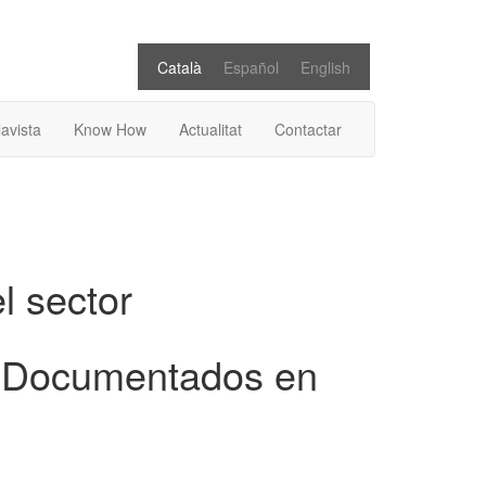
Català
Español
English
lavista
Know How
Actualitat
Contactar
el sector
os Documentados en