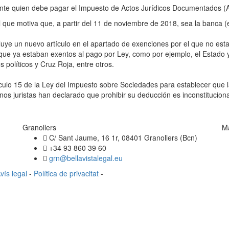
iente quien debe pagar el Impuesto de Actos Jurídicos Documentados (
que motiva que, a partir del 11 de noviembre de 2018, sea la banca (el
luye un nuevo artículo en el apartado de exenciones por el que no est
 que ya estaban exentos al pago por Ley, como por ejemplo, el Estado y 
 políticos y Cruz Roja, entre otros.
ículo 15 de la Ley del Impuesto sobre Sociedades para establecer que 
os juristas han declarado que prohibir su deducción es inconstituciona
Granollers
M
C/ Sant Jaume, 16 1r, 08401 Granollers (Bcn)
+34 93 860 39 60
grn@bellavistalegal.eu
vís legal
-
Política de privacitat
-