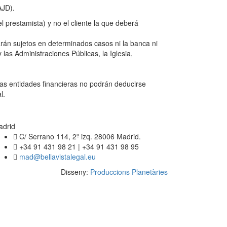
AJD).
 prestamista) y no el cliente la que deberá
arán sujetos en determinados casos ni la banca ni
las Administraciones Públicas, la Iglesia,
las entidades financieras no podrán deducirse
l.
adrid
C/ Serrano 114, 2º izq. 28006 Madrid.
+34 91 431 98 21 | +34 91 431 98 95
mad@bellavistalegal.eu
Disseny:
Produccions Planetàries