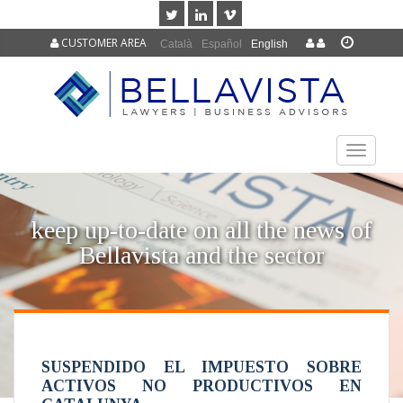
CUSTOMER AREA
Català
Español
English
TOGGLE
NAVIGAT
keep up-to-date on all the news of
Bellavista and the sector
SUSPENDIDO EL IMPUESTO SOBRE
ACTIVOS NO PRODUCTIVOS EN