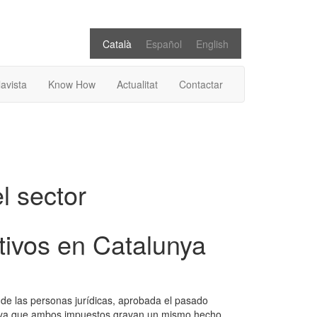
Català
Español
English
lavista
Know How
Actualitat
Contactar
el sector
tivos en Catalunya
s de las personas jurídicas, aprobada el pasado
io, ya que ambos impuestos gravan un mismo hecho