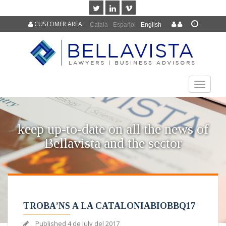
CUSTOMER AREA
Català
Español
English
TOGGLE
NAVIGAT
keep up-to-date on all the news of
Bellavista and the sector
TROBA’NS A LA CATALONIABIOBBQ17
Published
4 de July del 2017