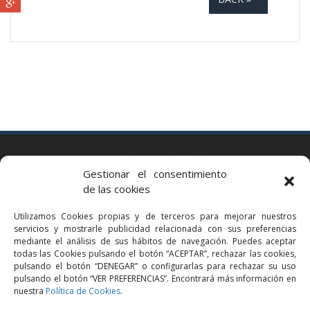
BARCELONA
Gestionar el consentimiento
Via Augusta 2 bis, 3º, 08006 Barcelona
de las cookies
+34 93 363 54 71
Utilizamos Cookies propias y de terceros para mejorar nuestros
bcn@bellavistalegal.eu
servicios y mostrarle publicidad relacionada con sus preferencias
GRANOLLERS
mediante el análisis de sus hábitos de navegación. Puedes aceptar
todas las Cookies pulsando el botón “ACEPTAR”, rechazar las cookies,
C/ Sant Jaume, 16 1r, 08401 Granollers (Bcn)
pulsando el botón “DENEGAR” o configurarlas para rechazar su uso
+34 93 860 39 60
pulsando el botón “VER PREFERENCIAS”. Encontrará más información en
nuestra
Política de Cookies
.
grn@bellavistalegal.eu