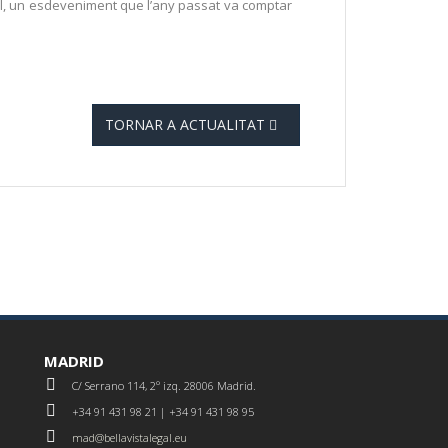
liol, un esdeveniment que l’any passat va comptar
TORNAR A ACTUALITAT
MADRID
C/ Serrano 114, 2º izq. 28006 Madrid.
+34 91 431 98 21 | +34 91 431 98 95
mad@bellavistalegal.eu