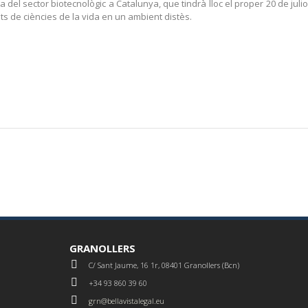
 del sector biotecnològic a Catalunya, que tindrà lloc el proper 20 de ju
s de ciències de la vida en un ambient distès.
GRANOLLERS
C/ Sant Jaume, 16 1r, 08401 Granollers (Bcn)
+34 93 860 39 60
grn@bellavistalegal.eu