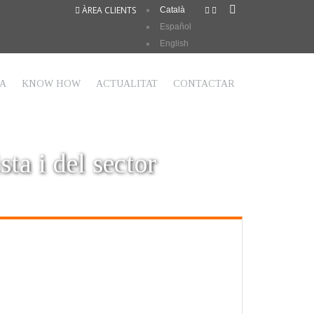
ÀREA CLIENTS
Català
Español
English
TA
KNOW HOW
ACTUALITAT
CONTACTAR
sta i del sector