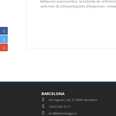
Bellavista esponsoritza la trobada de referència
amb més de 230 participants d’empreses i entitat
BARCELONA
Via Augusta 2 bis, 3º, 08006 Barcelona
+34 93 363 54 71
bcn@bellavistalegal.eu