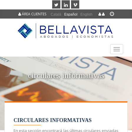
ÁREA CLIENTES
Català
Español
English
TOGGLE
NAVIGAT
circulares informativas
CIRCULARES INFORMATIVAS
En esta sección encontrará las últimas circulares enviadas