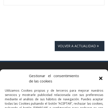
VOLVER A ACTUALIDAD
BARCELONA
Gestionar el consentimiento
Via Augusta 2 bis, 3º, 08006 Barcelona
de las cookies
+34 93 363 54 71
Utilizamos Cookies propias y de terceros para mejorar nuestros
bcn@bellavistalegal.eu
servicios y mostrarle publicidad relacionada con sus preferencias
GRANOLLERS
mediante el análisis de sus hábitos de navegación. Puedes aceptar
todas las Cookies pulsando el botón “ACEPTAR”, rechazar las cookies,
C/ Sant Jaume, 16 1r, 08401 Granollers (Bcn)
pulsando el botón “DENEGAR” o configurarlas para rechazar su uso