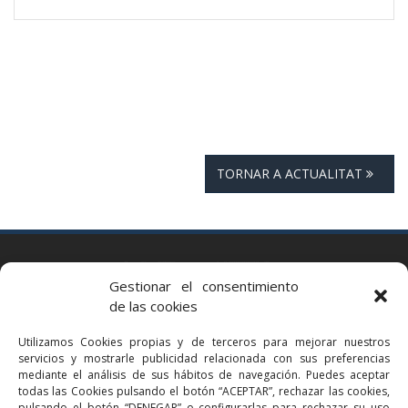
TORNAR A ACTUALITAT
BARCELONA
Gestionar el consentimiento
Via Augusta 2 bis, 3º, 08006 Barcelona
de las cookies
+34 93 363 54 71
Utilizamos Cookies propias y de terceros para mejorar nuestros
bcn@bellavistalegal.eu
servicios y mostrarle publicidad relacionada con sus preferencias
GRANOLLERS
mediante el análisis de sus hábitos de navegación. Puedes aceptar
todas las Cookies pulsando el botón “ACEPTAR”, rechazar las cookies,
C/ Sant Jaume, 16 1r, 08401 Granollers (Bcn)
pulsando el botón “DENEGAR” o configurarlas para rechazar su uso