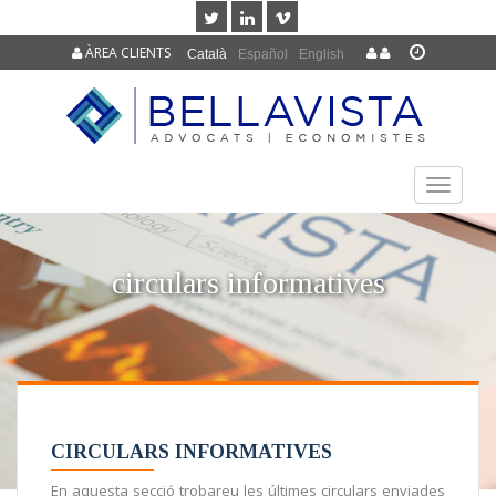
ÀREA CLIENTS
Català
Español
English
TOGGLE
NAVIGAT
circulars informatives
CIRCULARS INFORMATIVES
En aquesta secció trobareu les últimes circulars enviades