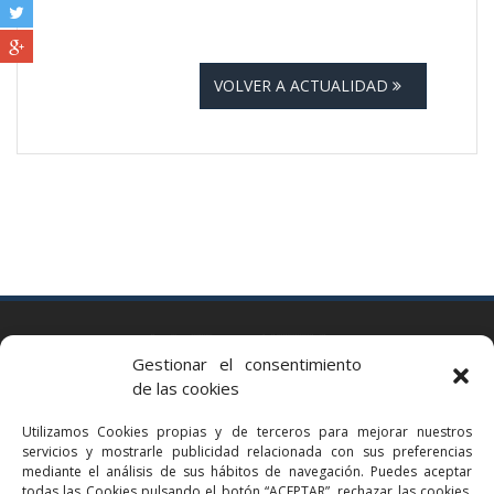
VOLVER A ACTUALIDAD
BARCELONA
Gestionar el consentimiento
Via Augusta 2 bis, 3º, 08006 Barcelona
de las cookies
+34 93 363 54 71
Utilizamos Cookies propias y de terceros para mejorar nuestros
bcn@bellavistalegal.eu
servicios y mostrarle publicidad relacionada con sus preferencias
GRANOLLERS
mediante el análisis de sus hábitos de navegación. Puedes aceptar
todas las Cookies pulsando el botón “ACEPTAR”, rechazar las cookies,