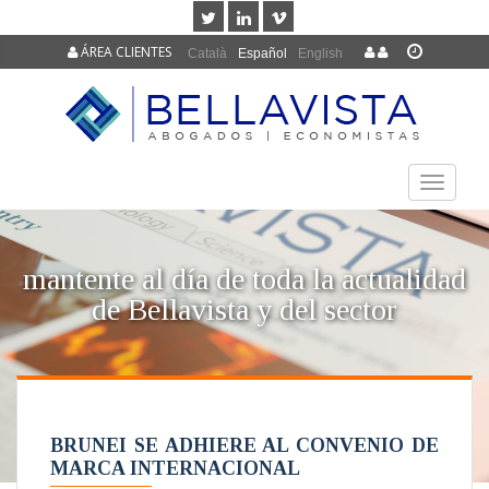
ÁREA CLIENTES
Català
Español
English
TOGGLE
NAVIGAT
mantente al día de toda la actualidad
de Bellavista y del sector
BRUNEI SE ADHIERE AL CONVENIO DE
MARCA INTERNACIONAL