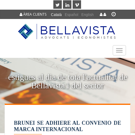
ÀREA CLIENTS
Català
Español
English
TOGGLE
NAVIGAT
estigues al dia de tota l'actualitat de
Bellavista i del sector
BRUNEI SE ADHIERE AL CONVENIO DE
MARCA INTERNACIONAL