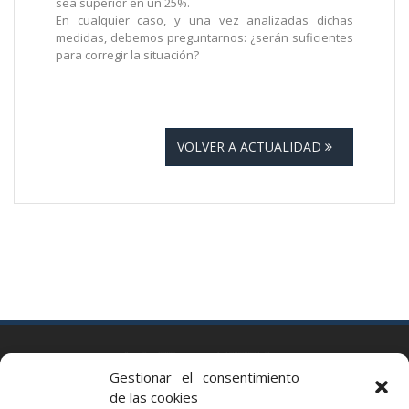
sea superior en un 25%.
En cualquier caso, y una vez analizadas dichas
medidas, debemos preguntarnos: ¿serán suficientes
para corregir la situación?
VOLVER A ACTUALIDAD
BARCELONA
Gestionar el consentimiento
Via Augusta 2 bis, 3º, 08006 Barcelona
de las cookies