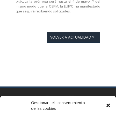
práctica la prórroga será hasta el 4 de mayo. Y del
mismo modo que la OEPM, la EUIPO ha manifestado
que seguirá recibiendo solicitudes.
VOLVER A ACTUALIDAD
BARCELONA
Gestionar el consentimiento
Via Augusta 2 bis, 3º, 08006 Barcelona
de las cookies
+34 93 363 54 71