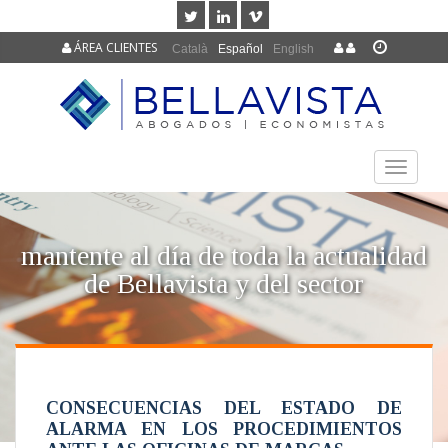
ÁREA CLIENTES
Català
Español
English
TOGGLE
NAVIGAT
mantente al día de toda la actualidad
de Bellavista y del sector
CONSECUENCIAS DEL ESTADO DE
ALARMA EN LOS PROCEDIMIENTOS