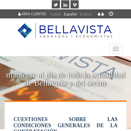
ÁREA CLIENTES
Català
Español
English
TOGGLE
NAVIGAT
mantente al día de toda la actualidad
de Bellavista y del sector
CUESTIONES SOBRE LAS
CONDICIONES GENERALES DE LA