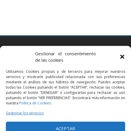
BARCELONA
Gestionar el consentimiento
Via Augusta 2 bis, 3º, 08006 Barcelona
de las cookies
+34 93 363 54 71
Utilizamos Cookies propias y de terceros para mejorar nuestros
bcn@bellavistalegal.eu
servicios y mostrarle publicidad relacionada con sus preferencias
GRANOLLERS
mediante el análisis de sus hábitos de navegación. Puedes aceptar
todas las Cookies pulsando el botón “ACEPTAR”, rechazar las cookies,
C/ Sant Jaume, 16 1r, 08401 Granollers (Bcn)
pulsando el botón “DENEGAR” o configurarlas para rechazar su uso
+34 93 860 39 60
pulsando el botón “VER PREFERENCIAS”. Encontrará más información en
nuestra
Política de Cookies
.
grn@bellavistalegal.eu
MADRID
Gestionar los servicios
C/ Serrano 114, 2º izq. 28006 Madrid.
ACEPTAR
+34 91 431 98 21 | +34 91 431 98 95