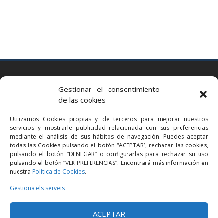
BARCELONA
Gestionar el consentimiento
Via Augusta 2 bis, 3º, 08006 Barcelona
de las cookies
+34 93 363 54 71
Utilizamos Cookies propias y de terceros para mejorar nuestros
bcn@bellavistalegal.eu
servicios y mostrarle publicidad relacionada con sus preferencias
GRANOLLERS
mediante el análisis de sus hábitos de navegación. Puedes aceptar
todas las Cookies pulsando el botón “ACEPTAR”, rechazar las cookies,
C/ Sant Jaume, 16 1r, 08401 Granollers (Bcn)
pulsando el botón “DENEGAR” o configurarlas para rechazar su uso
+34 93 860 39 60
pulsando el botón “VER PREFERENCIAS”. Encontrará más información en
nuestra
Política de Cookies
.
grn@bellavistalegal.eu
MADRID
Gestiona els serveis
C/ Serrano 114, 2º izq. 28006 Madrid.
ACEPTAR
+34 91 431 98 21 | +34 91 431 98 95