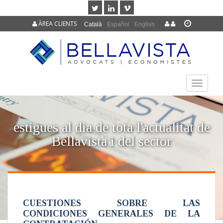
ÀREA CLIENTS
Català
Español
English
TOGGLE
NAVIGAT
estigues al dia de tota l'actualitat de
Bellavista i del sector
CUESTIONES SOBRE LAS
CONDICIONES GENERALES DE LA