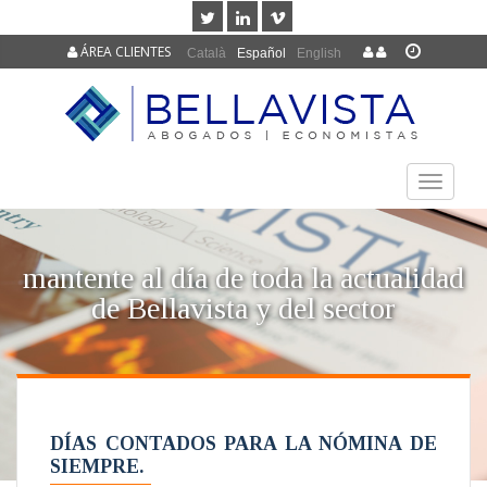
ÁREA CLIENTES
Català
Español
English
TOGGLE
NAVIGAT
mantente al día de toda la actualidad
de Bellavista y del sector
DÍAS CONTADOS PARA LA NÓMINA DE
SIEMPRE.