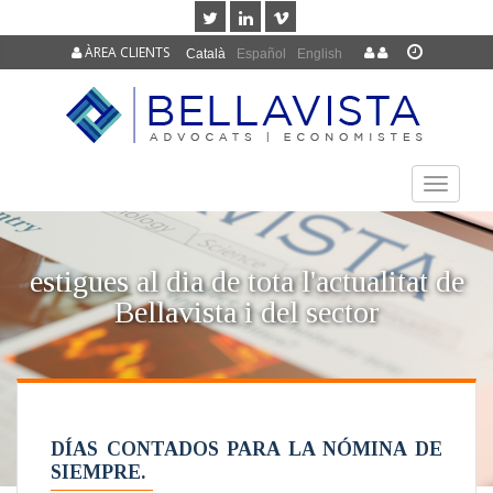
ÀREA CLIENTS
Català
Español
English
TOGGLE
NAVIGAT
estigues al dia de tota l'actualitat de
Bellavista i del sector
DÍAS CONTADOS PARA LA NÓMINA DE
SIEMPRE.