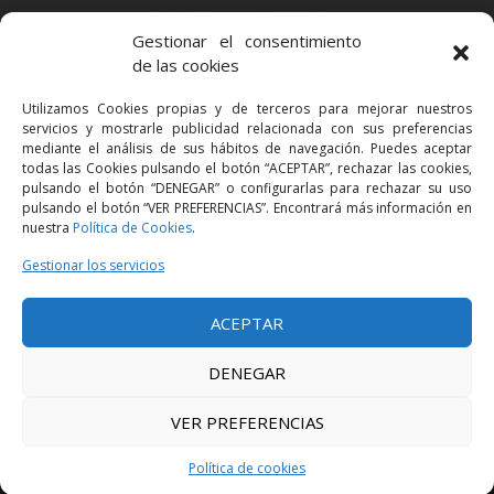
BARCELONA
Gestionar el consentimiento
Via Augusta 2 bis, 3º, 08006 Barcelona
de las cookies
+34 93 363 54 71
Utilizamos Cookies propias y de terceros para mejorar nuestros
bcn@bellavistalegal.eu
servicios y mostrarle publicidad relacionada con sus preferencias
GRANOLLERS
mediante el análisis de sus hábitos de navegación. Puedes aceptar
todas las Cookies pulsando el botón “ACEPTAR”, rechazar las cookies,
C/ Sant Jaume, 16 1r, 08401 Granollers (Bcn)
pulsando el botón “DENEGAR” o configurarlas para rechazar su uso
+34 93 860 39 60
pulsando el botón “VER PREFERENCIAS”. Encontrará más información en
nuestra
Política de Cookies
.
grn@bellavistalegal.eu
MADRID
Gestionar los servicios
C/ Serrano 114, 2º izq. 28006 Madrid.
ACEPTAR
+34 91 431 98 21 | +34 91 431 98 95
mad@bellavistalegal.eu
DENEGAR
VER PREFERENCIAS
© 2016 Bellavista Legal - Todos los derechos reservados -
Aviso legal
-
Política de privacidad
-
Política de cookies
Política de cookies
Diseño:
Produccions Planetàries