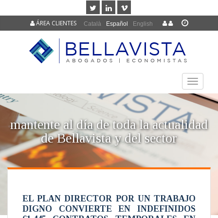
ÁREA CLIENTES
Català
Español
English
TOGGLE
NAVIGAT
mantente al día de toda la actualidad
de Bellavista y del sector
EL PLAN DIRECTOR POR UN TRABAJO
DIGNO CONVIERTE EN INDEFINIDOS