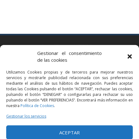
BARCELONA
Gestionar el consentimiento
Via Augusta 2 bis, 3º, 08006 Barcelona
de las cookies
+34 93 363 54 71
Utilizamos Cookies propias y de terceros para mejorar nuestros
bcn@bellavistalegal.eu
servicios y mostrarle publicidad relacionada con sus preferencias
GRANOLLERS
mediante el análisis de sus hábitos de navegación. Puedes aceptar
todas las Cookies pulsando el botón “ACEPTAR”, rechazar las cookies,
C/ Sant Jaume, 16 1r, 08401 Granollers (Bcn)
pulsando el botón “DENEGAR” o configurarlas para rechazar su uso
+34 93 860 39 60
pulsando el botón “VER PREFERENCIAS”. Encontrará más información en
nuestra
Política de Cookies
.
grn@bellavistalegal.eu
MADRID
Gestionar los servicios
C/ Serrano 114, 2º izq. 28006 Madrid.
ACEPTAR
+34 91 431 98 21 | +34 91 431 98 95