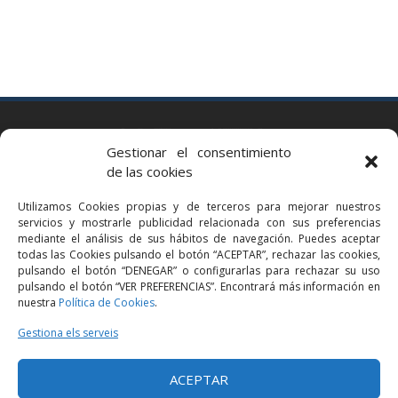
BARCELONA
Gestionar el consentimiento
Via Augusta 2 bis, 3º, 08006 Barcelona
de las cookies
+34 93 363 54 71
Utilizamos Cookies propias y de terceros para mejorar nuestros
bcn@bellavistalegal.eu
servicios y mostrarle publicidad relacionada con sus preferencias
GRANOLLERS
mediante el análisis de sus hábitos de navegación. Puedes aceptar
todas las Cookies pulsando el botón “ACEPTAR”, rechazar las cookies,
C/ Sant Jaume, 16 1r, 08401 Granollers (Bcn)
pulsando el botón “DENEGAR” o configurarlas para rechazar su uso
+34 93 860 39 60
pulsando el botón “VER PREFERENCIAS”. Encontrará más información en
nuestra
Política de Cookies
.
grn@bellavistalegal.eu
MADRID
Gestiona els serveis
C/ Serrano 114, 2º izq. 28006 Madrid.
ACEPTAR
+34 91 431 98 21 | +34 91 431 98 95