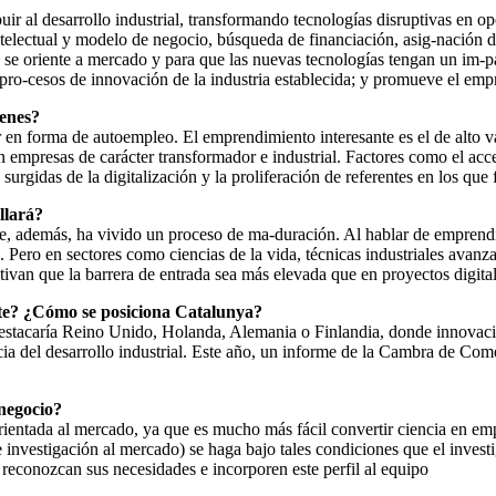
ir al desarrollo industrial, transformando tecnologías disruptivas en 
 intelectual y modelo de negocio, búsqueda de financiación, asig-nación 
QS se oriente a mercado y para que las nuevas tecnologías tengan un im-p
s pro-cesos de innovación de la industria establecida; y promueve el emp
venes?
er en forma de autoempleo. El emprendimiento interesante es el de alt
n empresas de carácter transformador e industrial. Factores como el acc
 surgidas de la digitalización y la proliferación de referentes en los qu
llará?
que, además, ha vivido un proceso de ma-duración. Al hablar de empre
 Pero en sectores como ciencias de la vida, técnicas industriales avanza
otivan que la barrera de entrada sea más elevada que en proyectos digit
te? ¿Cómo se posiciona Catalunya?
destacaría Reino Unido, Holanda, Alemania o Finlandia, donde innovación
ia del desarrollo industrial. Este año, un informe de la Cambra de Com
 negocio?
orientada al mercado, ya que es mucho más fácil convertir ciencia en em
e investigación al mercado) se haga bajo tales condiciones que el inves
reconozcan sus necesidades e incorporen este perfil al equipo