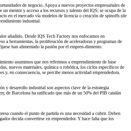
oportunidades de negocio. Apoya a nuevos proyectos empresariales de
de un mentor y acceso a los recursos y talento del IQS; se ocupa de la
acto en el mercado vía modelos de licencia o creación de spinoffs (de
rendimiento industrial.
o valor añadido. Desde IQS Tech Factory nos enfocamos en
eso a herramientas, la proliferación de aceleradoras y programas de
e fijarse han alimentado la pasión por el empren-dimiento.
ndimiento asumimos que nos referimos a emprendimiento de base
das, nuevos materiales, química o robótica, los ciclos específicos de
ales y, en consecuencia, se percibe menos actividad emprendedora.
 y desarrollo industrial son aspectos clave de la estrategia
erç de Barcelona ha ratificado que más de un 50% del PIB catalán
presa cuando el punto de partida es una necesidad a cubrir. Deben
tigador decida convertirse en emprendedor. Y hace falta que los