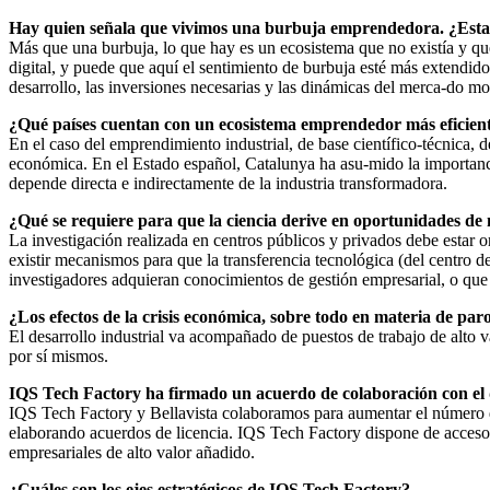
Hay quien señala que vivimos una burbuja emprendedora. ¿Esta
Más que una burbuja, lo que hay es un ecosistema que no existía y 
digital, y puede que aquí el sentimiento de burbuja esté más extendido.
desarrollo, las inversiones necesarias y las dinámicas del merca-do m
¿Qué países cuentan con un ecosistema emprendedor más eficien
En el caso del emprendimiento industrial, de base científico-técnica, 
económica. En el Estado español, Catalunya ha asu-mido la importanc
depende directa e indirectamente de la industria transformadora.
¿Qué se requiere para que la ciencia derive en oportunidades de
La investigación realizada en centros públicos y privados debe estar 
existir mecanismos para que la transferencia tecnológica (del centro d
investigadores adquieran conocimientos de gestión empresarial, o que 
¿Los efectos de la crisis económica, sobre todo en materia de paro
El desarrollo industrial va acompañado de puestos de trabajo de alto 
por sí mismos.
IQS Tech Factory ha firmado un acuerdo de colaboración con el 
IQS Tech Factory y Bellavista colaboramos para aumentar el número de
elaborando acuerdos de licencia. IQS Tech Factory dispone de acceso 
empresariales de alto valor añadido.
¿Cuáles son los ejes estratégicos de IQS Tech Factory?