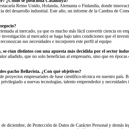
te? ¿Cómo se posiciona Catalunya?
destacaría Reino Unido, Holanda, Alemania o Finlandia, donde innovación
ia del desarrollo industrial. Este año, un informe de la Cambra de Com
 negocio?
orientada al mercado, ya que es mucho más fácil convertir ciencia en em
e investigación al mercado) se haga bajo tales condiciones que el inves
reconozcan sus necesidades e incorporen este perfil al equipo
, se-rían distintos con una apuesta más decidida por el sector indus
valor añadido, que no solo benefician al empresario, sino que en épocas
des-pacho Bellavista. ¿Con qué objetivos?
 proyectos empresariales de base científico-técnica en nuestro país. B
privilegiado a nuevas tecnologías, talento emprendedor y necesidades 
e diciembre, de Protección de Datos de Carácter Personal y demás legis