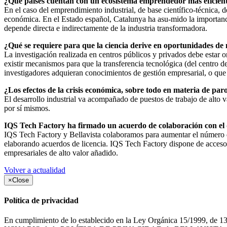
¿Qué países cuentan con un ecosistema emprendedor más eficien
En el caso del emprendimiento industrial, de base científico-técnica, 
económica. En el Estado español, Catalunya ha asu-mido la importanc
depende directa e indirectamente de la industria transformadora.
¿Qué se requiere para que la ciencia derive en oportunidades de
La investigación realizada en centros públicos y privados debe estar 
existir mecanismos para que la transferencia tecnológica (del centro d
investigadores adquieran conocimientos de gestión empresarial, o que 
¿Los efectos de la crisis económica, sobre todo en materia de paro
El desarrollo industrial va acompañado de puestos de trabajo de alto 
por sí mismos.
IQS Tech Factory ha firmado un acuerdo de colaboración con el 
IQS Tech Factory y Bellavista colaboramos para aumentar el número de
elaborando acuerdos de licencia. IQS Tech Factory dispone de acceso 
empresariales de alto valor añadido.
Volver a actualidad
×
Close
Política de privacidad
En cumplimiento de lo establecido en la Ley Orgánica 15/1999, de 13 d