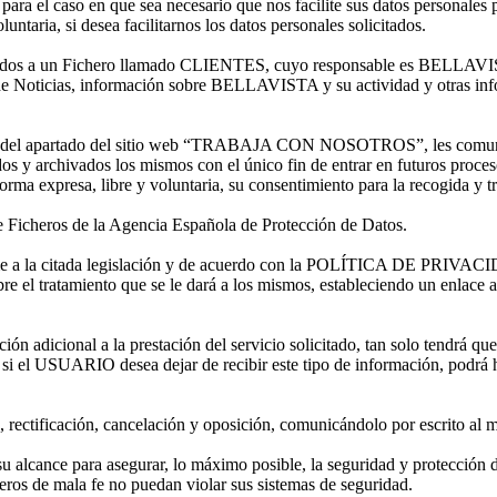
en que sea necesario que nos facilite sus datos personales para pr
untaria, si desea facilitarnos los datos personales solicitados.
os a un Fichero llamado CLIENTES, cuyo responsable es BELLAVISTA;
tín de Noticias, información sobre BELLAVISTA y su actividad y otras inf
ravés del apartado del sitio web “TRABAJA CON NOSOTROS”, les comun
y archivados los mismos con el único fin de entrar en futuros proces
rma expresa, libre y voluntaria, su consentimiento para la recogida y t
e Ficheros de la Agencia Española de Protección de Datos.
nforme a la citada legislación y de acuerdo con la POLÍTICA DE PRIV
ado sobre el tratamiento que se le dará a los mismos, establecie
adicional a la prestación del servicio solicitado, tan solo tendrá que 
 si el USUARIO desea dejar de recibir este tipo de información, podrá h
ctificación, cancelación y oposición, comunicándolo por escrito al m
lcance para asegurar, lo máximo posible, la seguridad y protección de
os de mala fe no puedan violar sus sistemas de seguridad.