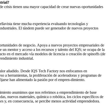
trial?
 de crisis tienen una mayor capacidad de crear nuevas oportunidades
ellavista tiene mucha experiencia evaluando tecnologías y
industriales. El tándem puede ser generador de nuevos proyectos
oportunidades de negocio. Apoya a nuevos proyectos empresariales de
de un mentor y acceso a los recursos y talento del IQS; se ocupa de la
acto en el mercado vía modelos de licencia o creación de spinoffs (de
rendimiento industrial.
o valor añadido. Desde IQS Tech Factory nos enfocamos en
eso a herramientas, la proliferación de aceleradoras y programas de
e fijarse han alimentado la pasión por el empren-dimiento.
ndimiento asumimos que nos referimos a emprendimiento de base
das, nuevos materiales, química o robótica, los ciclos específicos de
ales y, en consecuencia, se percibe menos actividad emprendedora.