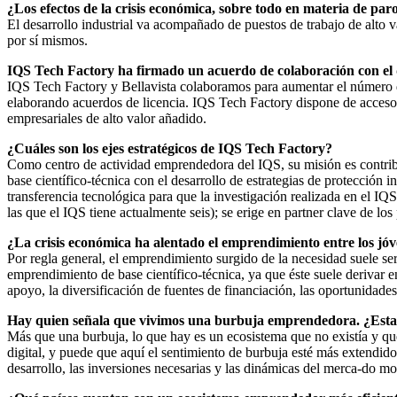
¿Los efectos de la crisis económica, sobre todo en materia de paro
El desarrollo industrial va acompañado de puestos de trabajo de alto 
por sí mismos.
IQS Tech Factory ha firmado un acuerdo de colaboración con el 
IQS Tech Factory y Bellavista colaboramos para aumentar el número de
elaborando acuerdos de licencia. IQS Tech Factory dispone de acceso 
empresariales de alto valor añadido.
¿Cuáles son los ejes estratégicos de IQS Tech Factory?
Como centro de actividad emprendedora del IQS, su misión es contribu
base científico-técnica con el desarrollo de estrategias de protección
transferencia tecnológica para que la investigación realizada en el I
las que el IQS tiene actualmente seis); se erige en partner clave de lo
¿La crisis económica ha alentado el emprendimiento entre los jó
Por regla general, el emprendimiento surgido de la necesidad suele s
emprendimiento de base científico-técnica, ya que éste suele derivar e
apoyo, la diversificación de fuentes de financiación, las oportunidades
Hay quien señala que vivimos una burbuja emprendedora. ¿Esta
Más que una burbuja, lo que hay es un ecosistema que no existía y 
digital, y puede que aquí el sentimiento de burbuja esté más extendido.
desarrollo, las inversiones necesarias y las dinámicas del merca-do m