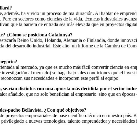
llará?
que, además, ha vivido un proceso de ma-duración. Al hablar de empre
 Pero en sectores como ciencias de la vida, técnicas industriales avanza
otivan que la barrera de entrada sea más elevada que en proyectos digit
te? ¿Cómo se posiciona Catalunya?
destacaría Reino Unido, Holanda, Alemania o Finlandia, donde innovación
ia del desarrollo industrial. Este año, un informe de la Cambra de Com
 negocio?
orientada al mercado, ya que es mucho más fácil convertir ciencia en em
e investigación al mercado) se haga bajo tales condiciones que el inves
reconozcan sus necesidades e incorporen este perfil al equipo
, se-rían distintos con una apuesta más decidida por el sector indus
valor añadido, que no solo benefician al empresario, sino que en épocas
des-pacho Bellavista. ¿Con qué objetivos?
 proyectos empresariales de base científico-técnica en nuestro país. B
privilegiado a nuevas tecnologías, talento emprendedor y necesidades 