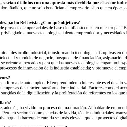
, se-rían distintos con una apuesta más decidida por el sector indus
valor añadido, que no solo benefician al empresario, sino que en épocas
des-pacho Bellavista. ¿Con qué objetivos?
 proyectos empresariales de base científico-técnica en nuestro país. B
privilegiado a nuevas tecnologías, talento emprendedor y necesidades 
ir al desarrollo industrial, transformando tecnologías disruptivas en 
 intelectual y modelo de negocio, búsqueda de financiación, asig-nación 
QS se oriente a mercado y para que las nuevas tecnologías tengan un im-p
s pro-cesos de innovación de la industria establecida; y promueve el emp
venes?
er en forma de autoempleo. El emprendimiento interesante es el de alt
n empresas de carácter transformador e industrial. Factores como el acc
 surgidas de la digitalización y la proliferación de referentes en los qu
llará?
que, además, ha vivido un proceso de ma-duración. Al hablar de empre
 Pero en sectores como ciencias de la vida, técnicas industriales avanza
otivan que la barrera de entrada sea más elevada que en proyectos digit