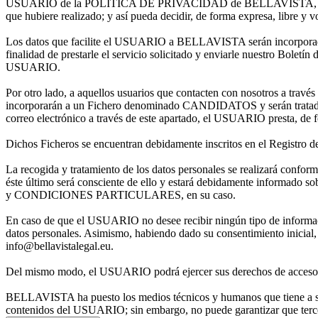
USUARIO de la POLÍTICA DE PRIVACIDAD de BELLAVISTA, para el caso 
que hubiere realizado; y así pueda decidir, de forma expresa, libre y vol
Los datos que facilite el USUARIO a BELLAVISTA serán incorporad
finalidad de prestarle el servicio solicitado y enviarle nuestro Bole
USUARIO.
Por otro lado, a aquellos usuarios que contacten con nosotros a t
incorporarán a un Fichero denominado CANDIDATOS y serán tratados 
correo electrónico a través de este apartado, el USUARIO presta, de fo
Dichos Ficheros se encuentran debidamente inscritos en el Registro d
La recogida y tratamiento de los datos personales se realizará co
éste último será consciente de ello y estará debidamente inform
y CONDICIONES PARTICULARES, en su caso.
En caso de que el USUARIO no desee recibir ningún tipo de información 
datos personales. Asimismo, habiendo dado su consentimiento inicial,
info@bellavistalegal.eu.
Del mismo modo, el USUARIO podrá ejercer sus derechos de acceso, re
BELLAVISTA ha puesto los medios técnicos y humanos que tiene a su a
contenidos del USUARIO; sin embargo, no puede garantizar que tercer