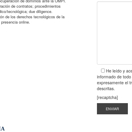
 recuperación de dominios ante la OMPI.
ración de contratos; procedimientos
ídico/tecnológica; due diligence.
ión de los derechos tecnológicos de la
 presencia online.
He leído y ac
informado de todo 
expresamente el tr
descritas.
[recaptcha]
IA