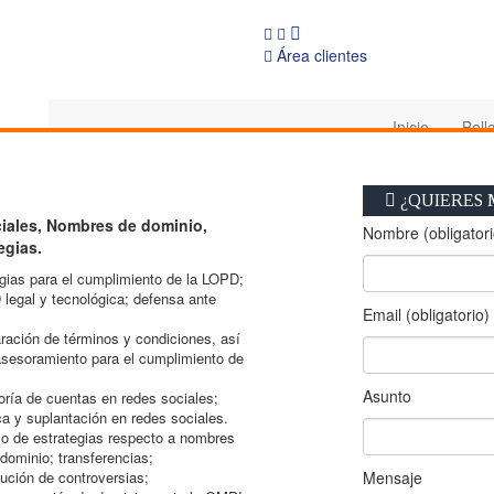
Área clientes
Inicio
Bell
lopd
¿QUIERES 
iales, Nombres de dominio,
Nombre (obligatori
egias.
gias para el cumplimiento de la LOPD;
legal y tecnológica; defensa ante
Email (obligatorio)
ración de términos y condiciones, así
asesoramiento para el cumplimiento de
Asunto
toría de cuentas en redes sociales;
ca y suplantación en redes sociales.
lo de estrategias respecto a nombres
 dominio; transferencias;
lución de controversias;
Mensaje