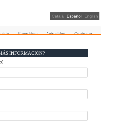
Català
Español
English
avista
Know How
Actualidad
Contactar
MÁS INFORMACIÓN?
o)