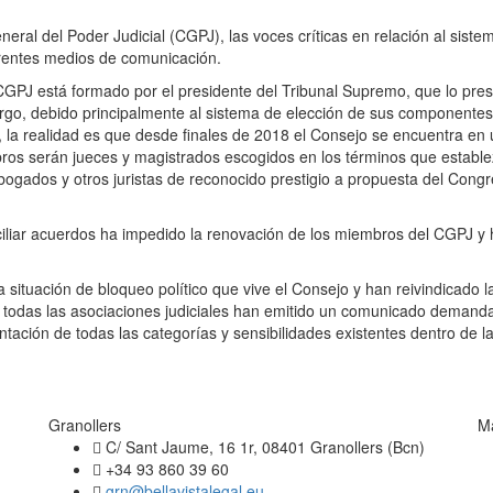
eral del Poder Judicial (CGPJ), las voces críticas en relación al sistem
erentes medios de comunicación.
CGPJ está formado por el presidente del Tribunal Supremo, que lo pres
go, debido principalmente al sistema de elección de sus componentes,
, la realidad es que desde finales de 2018 el Consejo se encuentra en u
ros serán jueces y magistrados escogidos en los términos que establezc
ogados y otros juristas de reconocido prestigio a propuesta del Cong
onciliar acuerdos ha impedido la renovación de los miembros del CGPJ 
 situación de bloqueo político que vive el Consejo y han reivindicado l
 todas las asociaciones judiciales han emitido un comunicado demanda
ción de todas las categorías y sensibilidades existentes dentro de la c
Granollers
M
C/ Sant Jaume, 16 1r, 08401 Granollers (Bcn)
+34 93 860 39 60
grn@bellavistalegal.eu