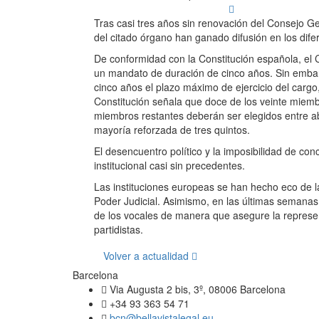
Tras casi tres años sin renovación del Consejo Gen
del citado órgano han ganado difusión en los dif
De conformidad con la Constitución española, el 
un mandato de duración de cinco años. Sin embar
cinco años el plazo máximo de ejercicio del cargo
Constitución señala que doce de los veinte miemb
miembros restantes deberán ser elegidos entre ab
mayoría reforzada de tres quintos.
El desencuentro político y la imposibilidad de c
institucional casi sin precedentes.
Las instituciones europeas se han hecho eco de la
Poder Judicial. Asimismo, en las últimas semanas
de los vocales de manera que asegure la representa
partidistas.
Volver a actualidad
Barcelona
Via Augusta 2 bis, 3º, 08006 Barcelona
+34 93 363 54 71
bcn@bellavistalegal.eu