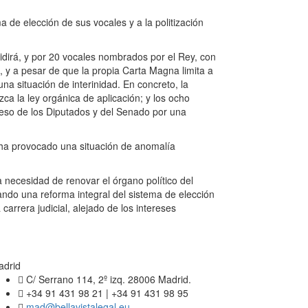
a de elección de sus vocales y a la politización
idirá, y por 20 vocales nombrados por el Rey, con
 y a pesar de que la propia Carta Magna limita a
na situación de interinidad. En concreto, la
a la ley orgánica de aplicación; y los ocho
reso de los Diputados y del Senado por una
y ha provocado una situación de anomalía
a necesidad de renovar el órgano político del
ndo una reforma integral del sistema de elección
arrera judicial, alejado de los intereses
adrid
C/ Serrano 114, 2º izq. 28006 Madrid.
+34 91 431 98 21 | +34 91 431 98 95
mad@bellavistalegal.eu