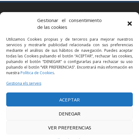
BARCELONA
Gestionar el consentimiento
Via Augusta 2 bis, 3º, 08006 Barcelona
de las cookies
+34 93 363 54 71
Utilizamos Cookies propias y de terceros para mejorar nuestros
bcn@bellavistalegal.eu
servicios y mostrarle publicidad relacionada con sus preferencias
GRANOLLERS
mediante el análisis de sus hábitos de navegación. Puedes aceptar
todas las Cookies pulsando el botón “ACEPTAR”, rechazar las cookies,
C/ Sant Jaume, 16 1r, 08401 Granollers (Bcn)
pulsando el botón “DENEGAR” o configurarlas para rechazar su uso
+34 93 860 39 60
pulsando el botón “VER PREFERENCIAS”. Encontrará más información en
nuestra
Política de Cookies
.
grn@bellavistalegal.eu
MADRID
Gestiona els serveis
C/ Serrano 114, 2º izq. 28006 Madrid.
ACEPTAR
+34 91 431 98 21 | +34 91 431 98 95
mad@bellavistalegal.eu
DENEGAR
VER PREFERENCIAS
© 2016 Bellavista Legal - Tots els drets reservats -
Avís legal
-
Política de
privacitat
-
Política de cookies