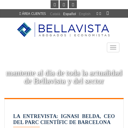
ÁREA CLIENTES
Català
Español
English
TOGGLE
NAVIGAT
mantente al día de toda la actualidad
de Bellavista y del sector
LA ENTREVISTA: IGNASI BELDA, CEO
DEL PARC CIENTÍFIC DE BARCELONA