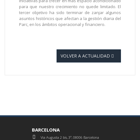
iniciativas para crecer en más espacio acondicionado
para que nuestro crecimiento no quede limitado. El
tercer objetivo ha sido terminar de zanjar algunos
asuntos históricos que afectan a la gestión diaria del
Parc, en los ámbitos operacional y financiero.
VOLVER A ACTUALIDAD
BARCELONA
Via Augusta 2 bis, 3º, 08006 Barcelona