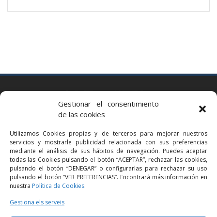
BARCELONA
Gestionar el consentimiento
Via Augusta 2 bis, 3º, 08006 Barcelona
de las cookies
+34 93 363 54 71
Utilizamos Cookies propias y de terceros para mejorar nuestros
bcn@bellavistalegal.eu
servicios y mostrarle publicidad relacionada con sus preferencias
GRANOLLERS
mediante el análisis de sus hábitos de navegación. Puedes aceptar
todas las Cookies pulsando el botón “ACEPTAR”, rechazar las cookies,
C/ Sant Jaume, 16 1r, 08401 Granollers (Bcn)
pulsando el botón “DENEGAR” o configurarlas para rechazar su uso
+34 93 860 39 60
pulsando el botón “VER PREFERENCIAS”. Encontrará más información en
nuestra
Política de Cookies
.
grn@bellavistalegal.eu
MADRID
Gestiona els serveis
C/ Serrano 114, 2º izq. 28006 Madrid.