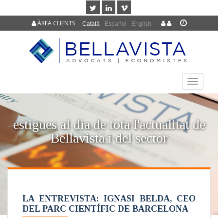
ÀREA CLIENTS
Català
Español
English
TOGGLE
NAVIGAT
estigues al dia de tota l'actualitat de
Bellavista i del sector
LA ENTREVISTA: IGNASI BELDA, CEO
DEL PARC CIENTÍFIC DE BARCELONA