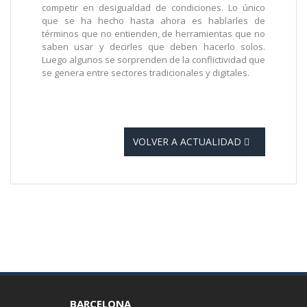
competir en desigualdad de condiciones. Lo único
que se ha hecho hasta ahora es hablarles de
términos que no entienden, de herramientas que no
saben usar y decirles que deben hacerlo solos.
Luego algunos se sorprenden de la conflictividad que
se genera entre sectores tradicionales y digitales.
VOLVER A ACTUALIDAD
BARCELONA