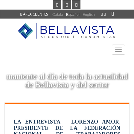
ÁREA CLIENTES
Català
Español
English
TOGGLE
NAVIGAT
mantente al día de toda la actualidad
de Bellavista y del sector
LA ENTREVISTA – LORENZO AMOR,
PRESIDENTE DE LA FEDERACIÓN