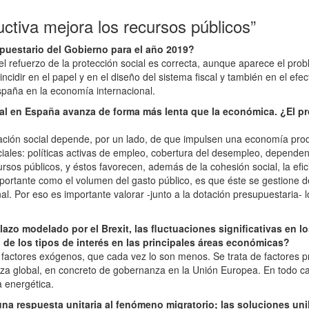
ctiva mejora los recursos públicos”
upuestario del Gobierno para el año 2019?
el refuerzo de la protección social es correcta, aunque aparece el prob
incidir en el papel y en el diseño del sistema fiscal y también en el ef
spaña en la economía internacional.
al en España avanza de forma más lenta que la económica. ¿El pr
ración social depende, por un lado, de que impulsen una economía produc
sociales: políticas activas de empleo, cobertura del desempleo, depend
rsos públicos, y éstos favorecen, además de la cohesión social, la efi
rtante como el volumen del gasto público, es que éste se gestione de 
ional. Por eso es importante valorar -junto a la dotación presupuestaria
o modelado por el Brexit, las fluctuaciones significativas en los 
o de los tipos de interés en las principales áreas económicas?
actores exógenos, que cada vez lo son menos. Se trata de factores p
 global, en concreto de gobernanza en la Unión Europea. En todo caso
 energética.
a respuesta unitaria al fenómeno migratorio; las soluciones unil