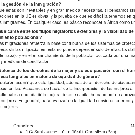
la gestión de la inmigración?
 que estas son inevitables y en gran medida necesarias, si pensamos 
iones en la UE es obvia, y la prueba de que es difícil la tenemos en 
 inmigrantes. En cualquier caso, es básico reconocer a África como un i
nicante entre los flujos migratorios exteriores y la viabilidad d
imiento poblacional?
as migraciones refuerza la base contributiva de los sistemas de protecc
eos sin las migraciones, ésta no puede depender solo de ellas. Es ob
de trabajo y en el ensanchamiento de la población ocupada por una ma
a y medidas de conciliación.
a defensa de los derechos de la mujer y su equiparación con el h
nces tangibles en materia de equidad de género?
quieren asumir que esta igualdad, además de un derecho de ciudadanía
cia económica. Acabamos de hablar de la incorporación de las mujeres a
ello habría que añadir la mejora de este capital humano por un aprove
s mujeres. En general, para avanzar en la igualdad conviene tener muy
s mujeres.
Granollers
M
C/ Sant Jaume, 16 1r, 08401 Granollers (Bcn)