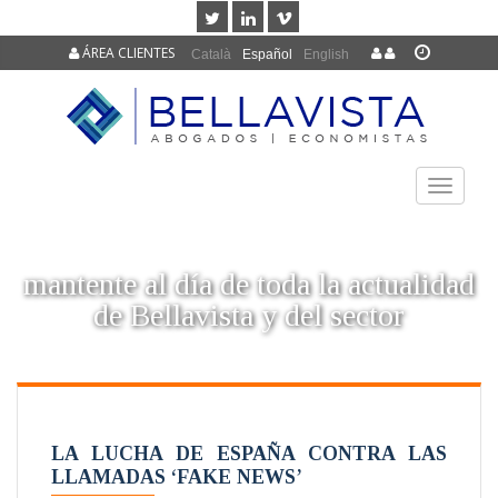
ÁREA CLIENTES
Català
Español
English
TOGGLE
NAVIGAT
mantente al día de toda la actualidad
de Bellavista y del sector
LA LUCHA DE ESPAÑA CONTRA LAS
LLAMADAS ‘FAKE NEWS’