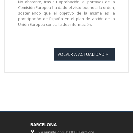
No obstante, tras su aprobación, el portavoz de la
Comisión Europea ha dado el visto bueno a la orden,
sosteniendo que el objetivo de la misma es la
participación de España en el plan de acción de la
Unión Europea contra la desinformación.
VOLVER A ACTUALIDAD
BARCELONA
Via Augusta 2 bis, 3º, 08006 Barcelona