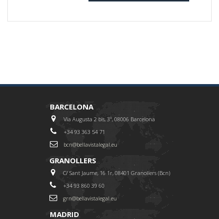
BARCELONA
Via Augusta 2 bis, 3º, 08006 Barcelona
+34 93 363 54 71
bcn@bellavistalegal.eu
GRANOLLERS
C/ Sant Jaume, 16 1r, 08401 Granollers (Bcn)
+34 93 860 39 60
grn@bellavistalegal.eu
MADRID