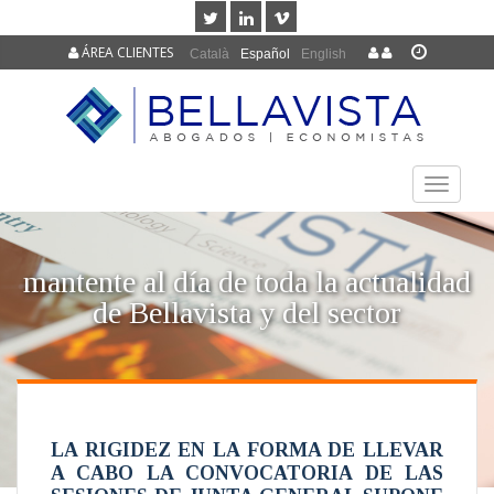
ÁREA CLIENTES
Català
Español
English
TOGGLE
NAVIGAT
mantente al día de toda la actualidad
de Bellavista y del sector
LA RIGIDEZ EN LA FORMA DE LLEVAR
A CABO LA CONVOCATORIA DE LAS