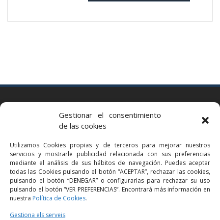
BARCELONA
Gestionar el consentimiento
Via Augusta 2 bis, 3º, 08006 Barcelona
de las cookies
+34 93 363 54 71
Utilizamos Cookies propias y de terceros para mejorar nuestros
bcn@bellavistalegal.eu
servicios y mostrarle publicidad relacionada con sus preferencias
GRANOLLERS
mediante el análisis de sus hábitos de navegación. Puedes aceptar
todas las Cookies pulsando el botón “ACEPTAR”, rechazar las cookies,
C/ Sant Jaume, 16 1r, 08401 Granollers (Bcn)
pulsando el botón “DENEGAR” o configurarlas para rechazar su uso
+34 93 860 39 60
pulsando el botón “VER PREFERENCIAS”. Encontrará más información en
nuestra
Política de Cookies
.
grn@bellavistalegal.eu
MADRID
Gestiona els serveis