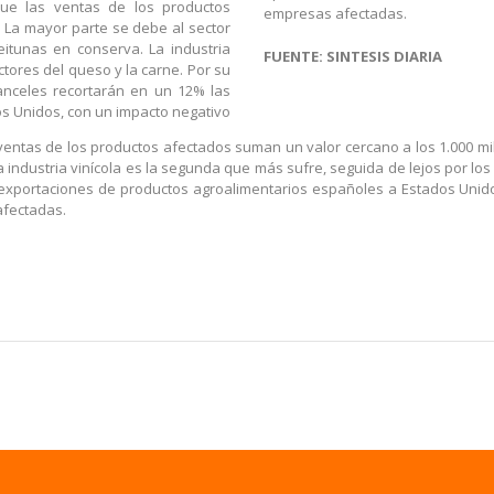
ue las ventas de los productos
empresas afectadas.
 La mayor parte se debe al sector
ceitunas en conserva. La industria
FUENTE: SINTESIS DIARIA
ctores del queso y la carne. Por su
anceles recortarán en un 12% las
s Unidos, con un impacto negativo
entas de los productos afectados suman un valor cercano a los 1.000 mil
La industria vinícola es la segunda que más sufre, seguida de lejos por lo
 exportaciones de productos agroalimentarios españoles a Estados Unido
afectadas.