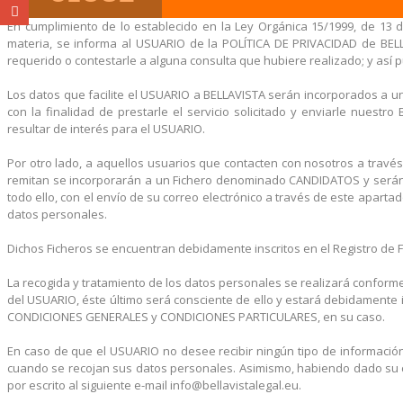
En cumplimiento de lo establecido en la Ley Orgánica 15/1999, de 13 d
materia, se informa al USUARIO de la POLÍTICA DE PRIVACIDAD de BELL
requerido o contestarle a alguna consulta que hubiere realizado; y así pu
Los datos que facilite el USUARIO a BELLAVISTA serán incorporados a u
con la finalidad de prestarle el servicio solicitado y enviarle nuest
resultar de interés para el USUARIO.
Por otro lado, a aquellos usuarios que contacten con nosotros a tra
remitan se incorporarán a un Fichero denominado CANDIDATOS y serán t
todo ello, con el envío de su correo electrónico a través de este aparta
datos personales.
Dichos Ficheros se encuentran debidamente inscritos en el Registro de 
La recogida y tratamiento de los datos personales se realizará conforme
del USUARIO, éste último será consciente de ello y estará debidamente 
CONDICIONES GENERALES y CONDICIONES PARTICULARES, en su caso.
En caso de que el USUARIO no desee recibir ningún tipo de información a
cuando se recojan sus datos personales. Asimismo, habiendo dado su co
por escrito al siguiente e-mail info@bellavistalegal.eu.