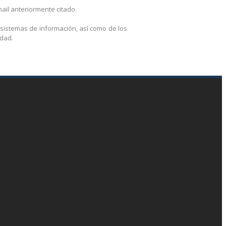
ail anteriormente citado.
 sistemas de información, así como de los
idad.