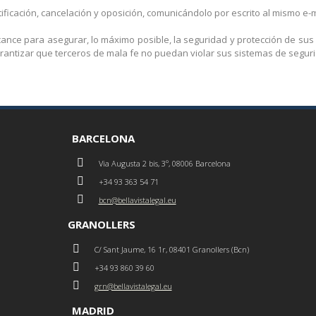
icación, cancelación y oposición, comunicándolo por escrito al mismo e-m
ance para asegurar, lo máximo posible, la seguridad y protección de sus
rantizar que terceros de mala fe no puedan violar sus sistemas de segur
BARCELONA
Via Augusta 2 bis, 3º, 08006 Barcelona
+34 93 363 54 71
bcn@bellavistalegal.eu
GRANOLLERS
C/ Sant Jaume, 16 1r, 08401 Granollers (Bcn)
+34 93 860 39 60
grn@bellavistalegal.eu
MADRID