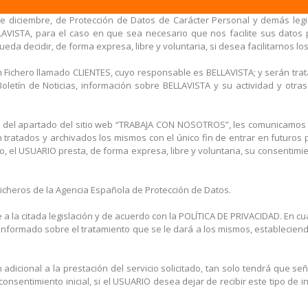
e diciembre, de Protección de Datos de Carácter Personal y demás legis
AVISTA, para el caso en que sea necesario que nos facilite sus datos p
eda decidir, de forma expresa, libre y voluntaria, si desea facilitarnos lo
n Fichero llamado CLIENTES, cuyo responsable es BELLAVISTA; y serán tr
ro Boletín de Noticias, información sobre BELLAVISTA y su actividad y o
vés del apartado del sitio web “TRABAJA CON NOSOTROS”, les comunicamo
ratados y archivados los mismos con el único fin de entrar en futuros 
do, el USUARIO presta, de forma expresa, libre y voluntaria, su consentimi
Ficheros de la Agencia Española de Protección de Datos.
 a la citada legislación y de acuerdo con la POLÍTICA DE PRIVACIDAD. En 
informado sobre el tratamiento que se le dará a los mismos, establecien
dicional a la prestación del servicio solicitado, tan solo tendrá que señ
nsentimiento inicial, si el USUARIO desea dejar de recibir este tipo de