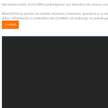
Del mismo modo, el USUARIO podrá ejercer sus derechos de acceso, rectif
BELLAVISTA ha puesto los medios técnicos y humanos que tiene a su alc
datos, información y contenidos del USUARIO; sin embargo, no puede ga
CERRAR