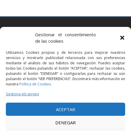
BARCELONA
Gestionar el consentimiento
Via Augusta 2 bis, 3º, 08006 Barcelona
de las cookies
+34 93 363 54 71
Utilizamos Cookies propias y de terceros para mejorar nuestros
bcn@bellavistalegal.eu
servicios y mostrarle publicidad relacionada con sus preferencias
GRANOLLERS
mediante el análisis de sus hábitos de navegación. Puedes aceptar
todas las Cookies pulsando el botón “ACEPTAR”, rechazar las cookies,
C/ Sant Jaume, 16 1r, 08401 Granollers (Bcn)
pulsando el botón “DENEGAR” o configurarlas para rechazar su uso
+34 93 860 39 60
pulsando el botón “VER PREFERENCIAS”. Encontrará más información en
nuestra
Política de Cookies
.
grn@bellavistalegal.eu
MADRID
Gestiona els serveis
C/ Serrano 114, 2º izq. 28006 Madrid.
ACEPTAR
+34 91 431 98 21 | +34 91 431 98 95
mad@bellavistalegal.eu
DENEGAR