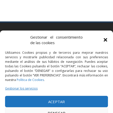
BARCELONA
Gestionar el consentimiento
Via Augusta 2 bis, 3º, 08006 Barcelona
de las cookies
+34 93 363 54 71
Utilizamos Cookies propias y de terceros para mejorar nuestros
bcn@bellavistalegal.eu
servicios y mostrarle publicidad relacionada con sus preferencias
GRANOLLERS
mediante el análisis de sus hábitos de navegación. Puedes aceptar
todas las Cookies pulsando el botón “ACEPTAR”, rechazar las cookies,
C/ Sant Jaume, 16 1r, 08401 Granollers (Bcn)
pulsando el botón “DENEGAR” o configurarlas para rechazar su uso
+34 93 860 39 60
pulsando el botón “VER PREFERENCIAS”. Encontrará más información en
nuestra
Política de Cookies
.
grn@bellavistalegal.eu
MADRID
Gestionar los servicios
C/ Serrano 114, 2º izq. 28006 Madrid.
ACEPTAR
+34 91 431 98 21 | +34 91 431 98 95
mad@bellavistalegal.eu
DENEGAR