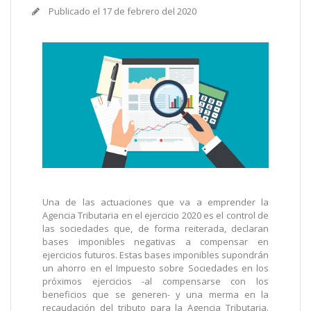
Publicado el
17 de febrero del 2020
Una de las actuaciones que va a emprender la
Agencia Tributaria en el ejercicio 2020 es el control de
las sociedades que, de forma reiterada, declaran
bases imponibles negativas a compensar en
ejercicios futuros. Estas bases imponibles supondrán
un ahorro en el Impuesto sobre Sociedades en los
próximos ejercicios -al compensarse con los
beneficios que se generen- y una merma en la
recaudación del tributo para la Agencia Tributaria.