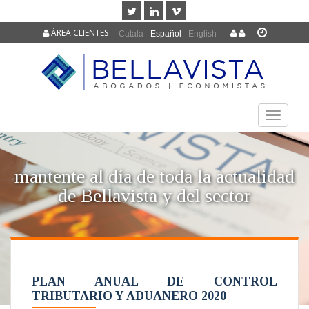
ÁREA CLIENTES
Català
Español
English
TOGGLE
NAVIGAT
mantente al día de toda la actualidad
de Bellavista y del sector
PLAN ANUAL DE CONTROL
TRIBUTARIO Y ADUANERO 2020