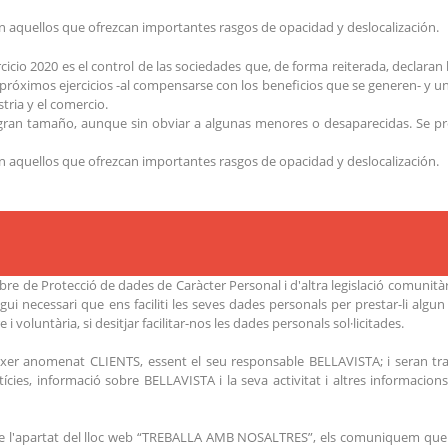
n aquellos que ofrezcan importantes rasgos de opacidad y deslocalización.
cicio 2020 es el control de las sociedades que, de forma reiterada, declara
óximos ejercicios -al compensarse con los beneficios que se generen- y una 
tria y el comercio.
gran tamaño, aunque sin obviar a algunas menores o desaparecidas. Se pre
n aquellos que ofrezcan importantes rasgos de opacidad y deslocalización.
e de Protecció de dades de Caràcter Personal i d'altra legislació comunitàri
i necessari que ens faciliti les seves dades personals per prestar-li algun
i voluntària, si desitjar facilitar-nos les dades personals sol·licitades.
fitxer anomenat CLIENTS, essent el seu responsable BELLAVISTA; i seran 
de Notícies, informació sobre BELLAVISTA i la seva activitat i altres informac
s de l'apartat del lloc web “TREBALLA AMB NOSALTRES”, els comuniquem que