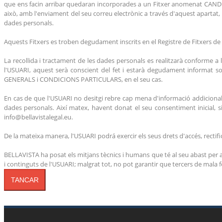
que ens facin arribar quedaran incorporades a un Fitxer anomenat CANDIDA
això, amb l'enviament del seu correu electrònic a través d'aquest apartat, l
dades personals.
Aquests Fitxers es troben degudament inscrits en el Registre de Fitxers de
La recollida i tractament de les dades personals es realitzarà conforme 
l'USUARI, aquest serà conscient del fet i estarà degudament informat s
GENERALS i CONDICIONS PARTICULARS, en el seu cas.
En cas de que l'USUARI no desitgi rebre cap mena d'informació addicional a 
dades personals. Així matex, havent donat el seu consentiment inicial, s
info@bellavistalegal.eu.
De la mateixa manera, l'USUARI podrá exercir els seus drets d'accés, rectifi
BELLAVISTA ha posat els mitjans tècnics i humans que té al seu abast per a
i continguts de l'USUARI; malgrat tot, no pot garantir que tercers de mala 
TANCAR