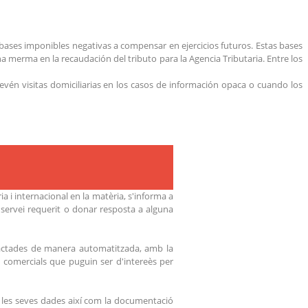
n bases imponibles negativas a compensar en ejercicios futuros. Estas bases
merma en la recaudación del tributo para la Agencia Tributaria. Entre los
vén visitas domiciliarias en los casos de información opaca o cuando los
a i internacional en la matèria, s'informa a
 servei requerit o donar resposta a alguna
tractades de manera automatitzada, amb la
ions comercials que puguin ser d'intereès per
 les seves dades així com la documentació