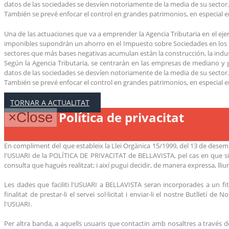
datos de las sociedades se desvíen notoriamente de la media de su sector.
También se prevé enfocar el control en grandes patrimonios, en especial e
Una de las actuaciones que va a emprender la Agencia Tributaria en el ejer
imponibles supondrán un ahorro en el Impuesto sobre Sociedades en los pr
sectores que más bases negativas acumulan están la construcción, la indus
Según la Agencia Tributaria, se centrarán en las empresas de mediano y 
datos de las sociedades se desvíen notoriamente de la media de su sector.
También se prevé enfocar el control en grandes patrimonios, en especial e
TORNAR A ACTUALITAT
Política de privacitat
×
Close
En compliment del que estableix la Llei Orgànica 15/1999, del 13 de desembr
l'USUARI de la POLÍTICA DE PRIVACITAT de BELLAVISTA, pel cas en que sigu
consulta que hagués realitzat; i així pugui decidir, de manera expressa, lliure 
Les dades que faciliti l'USUARI a BELLAVISTA seran incorporades a un 
finalitat de prestar-li el servei sol·licitat i enviar-li el nostre Butlletí 
l'USUARI.
Per altra banda, a aquells usuaris que contactin amb nosaltres a travé