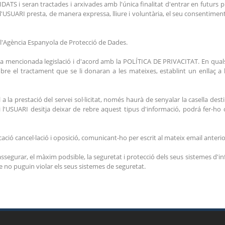
TS i seran tractades i arxivades amb l'única finalitat d'entrar en futurs p
'USUARI presta, de manera expressa, lliure i voluntària, el seu consentiment 
 l'Agència Espanyola de Protecció de Dades.
a la mencionada legislació i d'acord amb la POLÍTICA DE PRIVACITAT. En qu
obre el tractament que se li donaran a les mateixes, establint un enlla
la prestació del servei sol·licitat, només haurà de senyalar la casella desti
i l'USUARI desitja deixar de rebre aquest tipus d'informació, podrá fer-ho
cació cancel·lació i oposició, comunicant-ho per escrit al mateix email anteri
ssegurar, el màxim podsible, la seguretat i protecció dels seus sistemes d'in
fe no puguin violar els seus sistemes de seguretat.