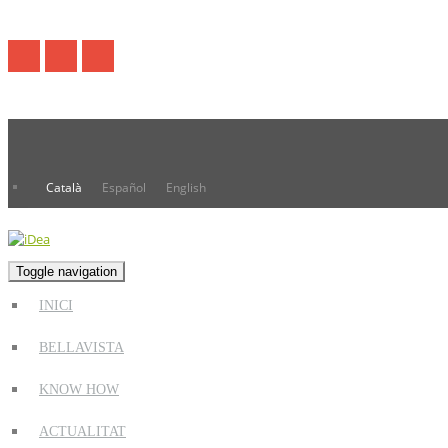
Català
Español
English
Toggle navigation
INICI
BELLAVISTA
KNOW HOW
ACTUALITAT