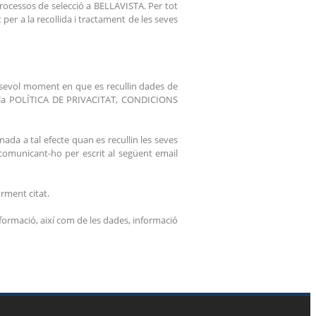
rocessos de selecció a BELLAVISTA. Per tot
per a la recollida i tractament de les seves
alsevol moment en que es recullin dades de
ç a la POLÍTICA DE PRIVACITAT, CONDICIONS
nada a tal efecte quan es recullin les seves
 comunicant-ho per escrit al següent email
orment citat.
formació, així com de les dades, informació