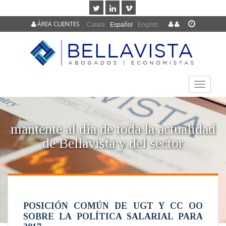
ÁREA CLIENTES
Català
Español
English
TOGGLE
NAVIGAT
mantente al día de toda la actualidad
de Bellavista y del sector
POSICIÓN COMÚN DE UGT Y CC OO
SOBRE LA POLÍTICA SALARIAL PARA