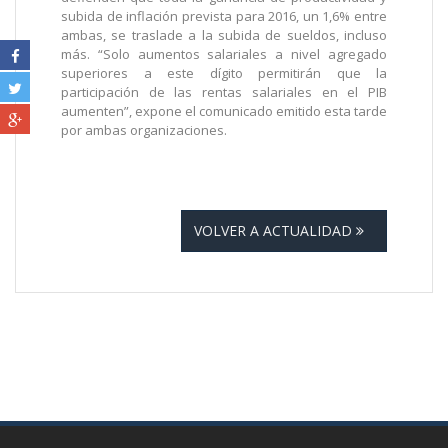
subida de inflación prevista para 2016, un 1,6% entre
ambas, se traslade a la subida de sueldos, incluso
más. “Solo aumentos salariales a nivel agregado
superiores a este dígito permitirán que la
participación de las rentas salariales en el PIB
aumenten”, expone el comunicado emitido esta tarde
por ambas organizaciones.
VOLVER A ACTUALIDAD